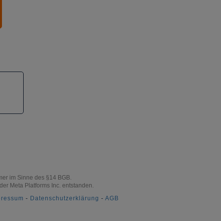
hmer im Sinne des §14 BGB.
 der Meta Platforms Inc. entstanden.
pressum
-
Datenschutzerklärung
-
AGB