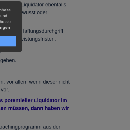
 ist der Liquidator ebenfalls
nhalte
rgehen, bewusst oder
 und
ch ziehen.
ie sie
ungen
n es zum Haftungsdurchgriff
Gewährleistungsfristen.
passieren.
 gehen.
n, vor allem wenn dieser nicht
vor.
 potentieller Liquidator im
tzen müssen, dann haben wir
Coachingprogramm aus der