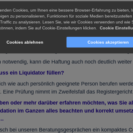
chen die Rechte und Pflichten eines Geschäftsführers. So
enden Cookies, um Ihnen eine bessere Browser-Erfahrung zu bieten, I
nes Insolvenzgrundes Insolvenz anzumelden. Insolvenzve
igen zu personalisieren, Funktionen für soziale Medien bereitzustellen
 den Liquidator, bis hin zum Haftungsdurchgriff, nach si
Traffic zu analysieren. Lesen Sie, wie wir Cookies verwenden und wie S
können, indem Sie auf Cookie-Einstellungen klicken.
Cookie Einstell
tigen Vergehen innerhalb des Liquidationszeitraumes kan
tors kommen. Typische Fälle dafür sind der Umgang mit 
Cookies ablehnen
Cookies akzeptieren
eugen, dass solche Vergehen auch nicht unbeabsichtigt 
n notwendig, kann die Haftung auch noch deutlich weiter
s ein Liquidator füllen?
lich wie auch persönlich geeignete Person berufen werde
 Eine Prüfung nimmt im Zweifelsfall das Registergericht 
en oder mehr darüber erfahren möchten, was Sie als
uidation im Ganzen alles beachten und korrekt umse
e…
nsch bei unseren Beratungsgesprächen ein kompaktes 