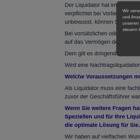
Der Liquidator hat im Wesentli
Wir verw
verpflichtet bei Vorliegen ei
und Anze
unbewusst, können Strafen für
unseren 
steuern 
Bei vorsätzlichen oder arglis
auf das Vermögen des Liquida
Dem gilt es dringendst vorzub
Wird eine Nachtragsliquidatio
Welche Voraussetzungen mus
Als Liquidator muss eine fach
zuvor der Geschäftsführer war.
Wenn Sie weitere Fragen hab
Speziellen und für Ihre Liq
die optimale Lösung für Si
Wir haben auf vielfachen Wu