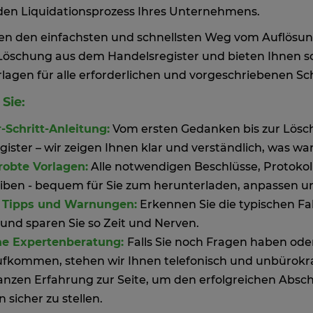
den Liquidationsprozess Ihres Unternehmens.
en den einfachsten und schnellsten Weg vom Auflösu
n Löschung aus dem Handelsregister und bieten Ihnen s
rlagen für alle erforderlichen und vorgeschriebenen Sc
Sie:
r-Schritt-Anleitung:
Vom ersten Gedanken bis zur Lösc
ister – wir zeigen Ihnen klar und verständlich, was wan
robte Vorlagen:
Alle notwendigen Beschlüsse, Protoko
iben - bequem für Sie zum herunterladen, anpassen 
 Tipps und Warnungen:
Erkennen Sie die typischen Fal
 und sparen Sie so Zeit und Nerven.
he Expertenberatung:
Falls Sie noch Fragen haben od
ufkommen, stehen wir Ihnen telefonisch und unbürokra
anzen Erfahrung zur Seite, um den erfolgreichen Absch
n sicher zu stellen.