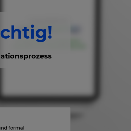
chtig!
idationsprozess
und formal