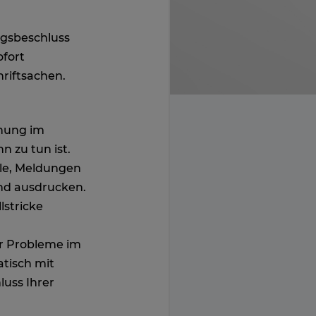
ngsbeschluss
ofort
hriftsachen.
hung im
n zu tun ist.
lle, Meldungen
und ausdrucken
.
lstricke
er Probleme im
tisch mit
luss Ihrer