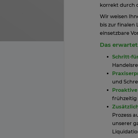
korrekt durch 
Wir weisen Ihn
bis zur finale
einsetzbare Vo
Das erwartet 
Schritt-fü
Handelsreg
Praxiserp
und Schre
Proaktive
frühzeitig
Zusätzlic
Prozess a
unserer g
Liquidatio