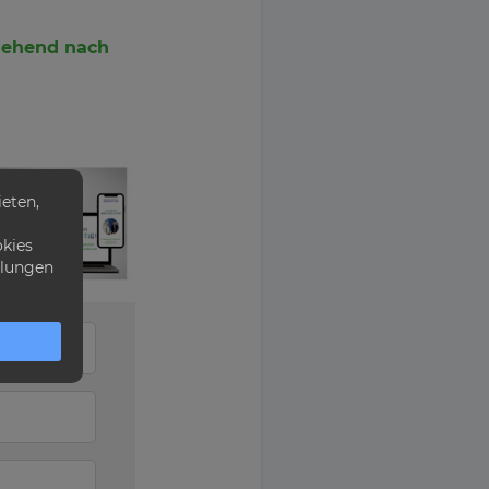
mgehend nach
eten,
okies
llungen