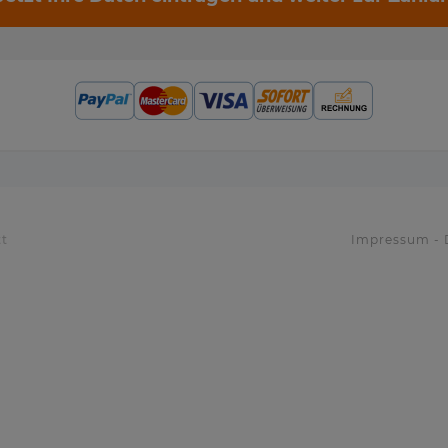
tt
Impressum
-