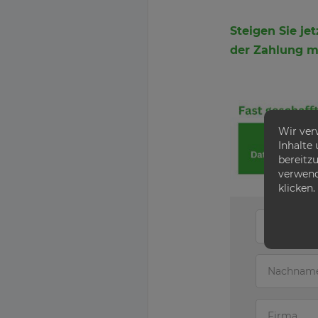
Steigen Sie j
der Zahlung mi
Wir ver
Inhalte
bereitzu
verwend
klicken.