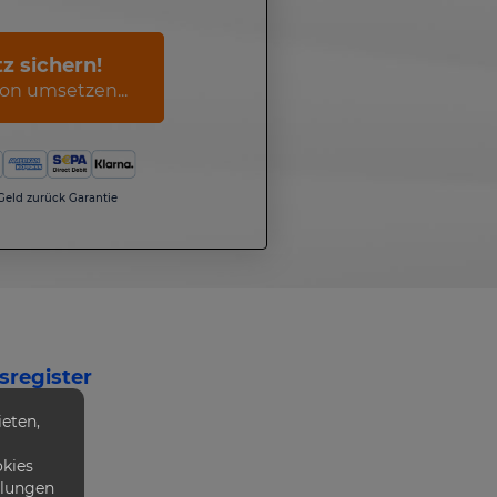
tz sichern!
on umsetzen...
 Geld zurück Garantie
sregister
eten,
den
okies
llungen