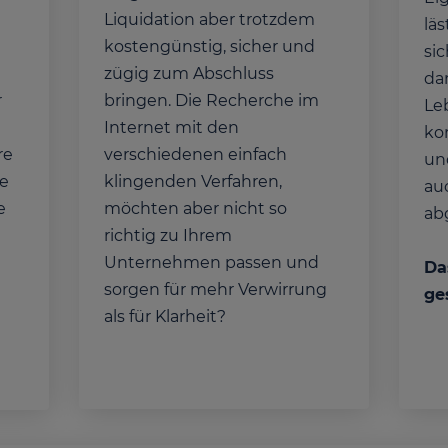
Liquidation aber trotzdem
lä
kostengünstig, sicher und
si
e
zügig zum Abschluss
da
r
bringen. Die Recherche im
Le
Internet mit den
ko
re
verschiedenen einfach
un
te
klingenden Verfahren,
auc
e
möchten aber nicht so
ab
richtig zu Ihrem
Unternehmen passen und
Da
sorgen für mehr Verwirrung
ge
als für Klarheit?