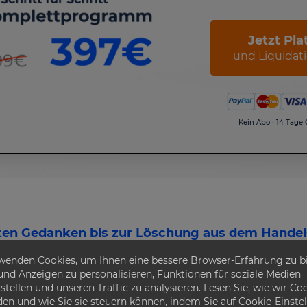
Jetzt Pla
und Liquidati
Kein Abo · 14 Tage
en Gedanken bis zur Löschung aus dem Handel
wenden Cookies, um Ihnen eine bessere Browser-Erfahrung zu bi
hritt für Schritt durch 
 und Anzeigen zu personalisieren, Funktionen für soziale Medien
Liquidationzeitraum
stellen und unseren Traffic zu analysieren. Lesen Sie, wie wir Co
en und wie Sie sie steuern können, indem Sie auf Cookie-Einste