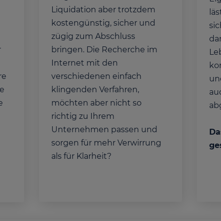
Liquidation aber trotzdem
lä
kostengünstig, sicher und
si
e
zügig zum Abschluss
da
r
bringen. Die Recherche im
Le
Internet mit den
ko
re
verschiedenen einfach
un
te
klingenden Verfahren,
auc
e
möchten aber nicht so
ab
richtig zu Ihrem
Unternehmen passen und
Da
sorgen für mehr Verwirrung
ge
als für Klarheit?