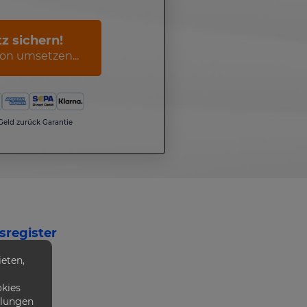
tz sichern!
on umsetzen...
 Geld zurück Garantie
sregister
eten,
den
okies
llungen