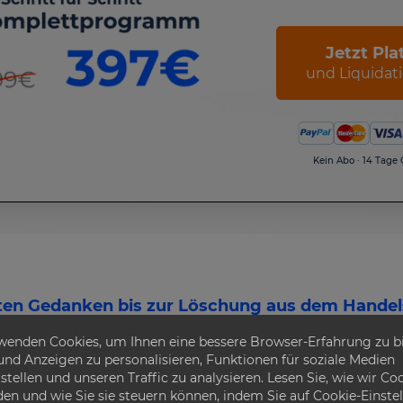
Jetzt Pla
und Liquidati
Kein Abo · 14 Tage
en Gedanken bis zur Löschung aus dem Handel
wenden Cookies, um Ihnen eine bessere Browser-Erfahrung zu bi
hritt für Schritt durch 
 und Anzeigen zu personalisieren, Funktionen für soziale Medien
Liquidationzeitraum
stellen und unseren Traffic zu analysieren. Lesen Sie, wie wir Co
en und wie Sie sie steuern können, indem Sie auf Cookie-Einste