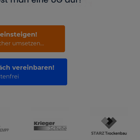
 einsteigen!
cher umsetzen...
ch vereinbaren!
tenfrei