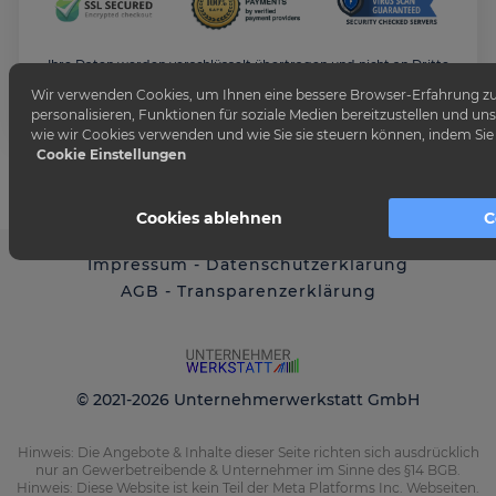
Ihre Daten werden verschlüsselt übertragen und nicht an Dritte
weitergegeben.
Wir verwenden Cookies, um Ihnen eine bessere Browser-Erfahrung zu 
personalisieren, Funktionen für soziale Medien bereitzustellen und unse
wie wir Cookies verwenden und wie Sie sie steuern können, indem Sie 
Cookie Einstellungen
Cookies ablehnen
C
Impressum
-
Datenschutzerklärung
AGB
-
Transparenzerklärung
© 2021-
2026
Unternehmerwerkstatt GmbH
Hinweis: Die Angebote & Inhalte dieser Seite richten sich ausdrücklich
nur an Gewerbetreibende & Unternehmer im Sinne des §14 BGB.
Hinweis: Diese Website ist kein Teil der Meta Platforms Inc. Webseiten.